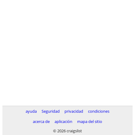
ayuda
Seguridad
privacidad
condiciones
acerca de
aplicación
mapa del sitio
© 2026 craigslist