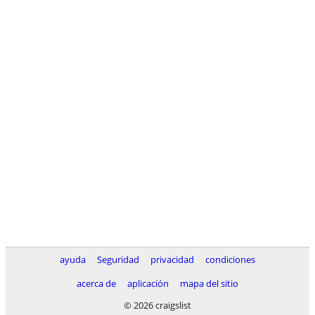
ayuda
Seguridad
privacidad
condiciones
acerca de
aplicación
mapa del sitio
© 2026 craigslist