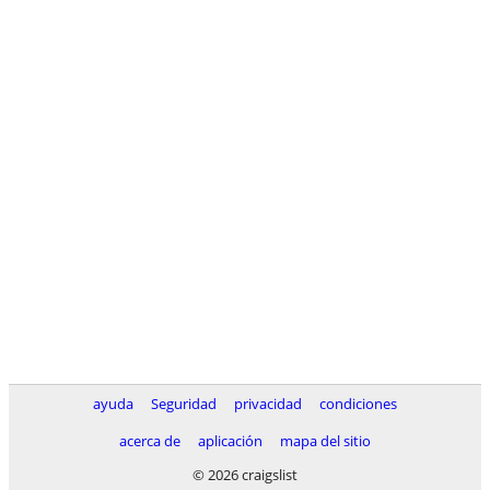
ayuda
Seguridad
privacidad
condiciones
acerca de
aplicación
mapa del sitio
© 2026 craigslist