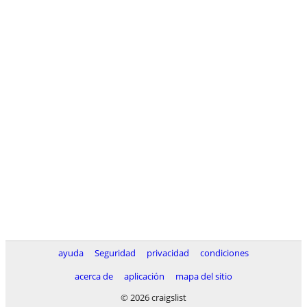
ayuda
Seguridad
privacidad
condiciones
acerca de
aplicación
mapa del sitio
© 2026 craigslist