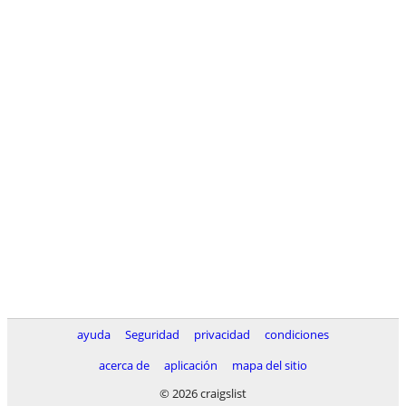
ayuda
Seguridad
privacidad
condiciones
acerca de
aplicación
mapa del sitio
© 2026 craigslist