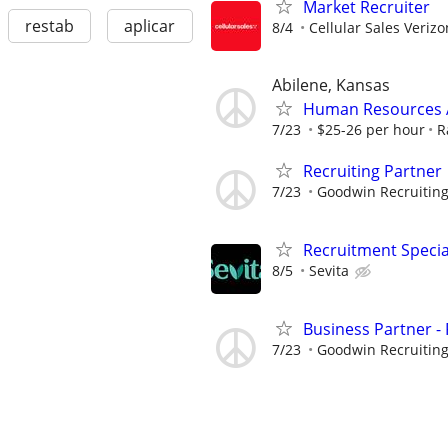
Market Recruiter
restab
aplicar
8/4
Cellular Sales Veriz
Abilene, Kansas
Human Resources A
7/23
$25-26 per hour
R
Recruiting Partner
7/23
Goodwin Recruitin
Recruitment Specia
8/5
Sevita
Business Partner - 
7/23
Goodwin Recruitin