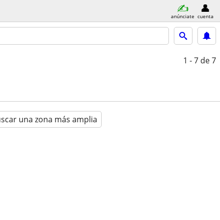
anúnciate
cuenta
1 - 7
de 7
scar una zona más amplia