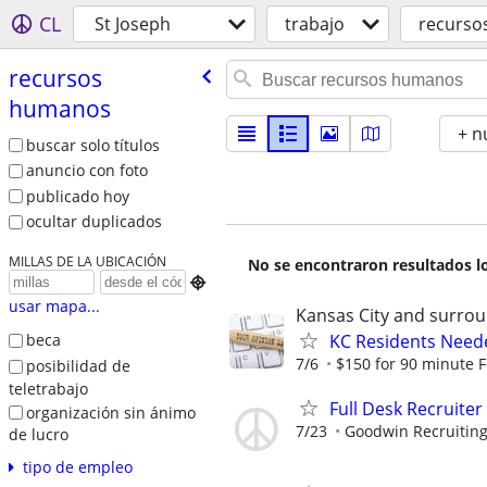
CL
St Joseph
trabajo
recurso
recursos
humanos
+ n
buscar solo títulos
anuncio con foto
publicado hoy
ocultar duplicados
MILLAS DE LA UBICACIÓN
No se encontraron resultados lo

usar mapa...
Kansas City and surrou
KC Residents Neede
beca
7/6
$150 for 90 minute 
posibilidad de
teletrabajo
Full Desk Recruiter
organización sin ánimo
7/23
Goodwin Recruitin
de lucro
tipo de empleo