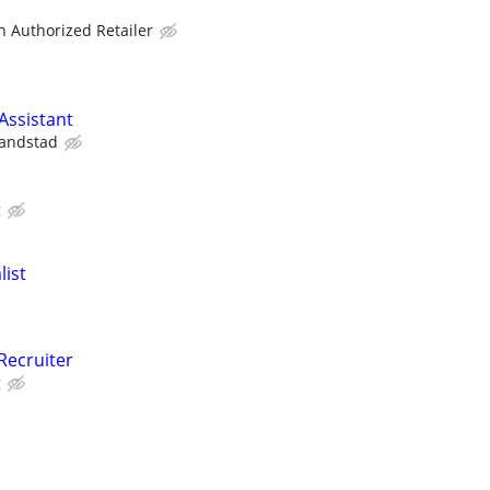
on Authorized Retailer
ssistant
andstad
g
list
Recruiter
g