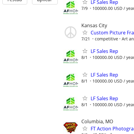
LF Sales Rep
7/9
100000.00 USD / yea
Kansas City
Custom Picture Fr
7/21
competitive
Art a
LF Sales Rep
8/1
100000.00 USD / yea
LF Sales Rep
8/1
100000.00 USD / yea
LF Sales Rep
8/1
100000.00 USD / yea
Columbia, MO
FT Action Photogra