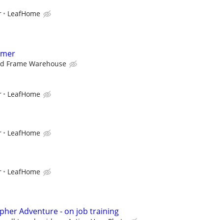
r
LeafHome
amer
nd Frame Warehouse
r
LeafHome
r
LeafHome
r
LeafHome
pher Adventure - on job training