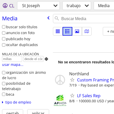
CL
St Joseph
trabajo
Media
Media
buscar solo títulos
+ n
anuncio con foto
publicado hoy
ocultar duplicados
MILLAS DE LA UBICACIÓN

No se encontraron resultados lo
usar mapa...
organización sin ánimo
Northland
de lucro
Custom Framing Pro
posibilidad de
7/19
Pay based on exper
teletrabajo
beca
LF Sales Rep
8/8
100000.00 USD / yea
tipo de empleo
restab
aplicar