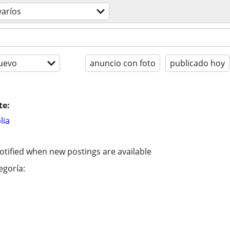
varíos
uevo
anuncio con foto
publicado hoy
te:
lia
otified when new postings are available
egoría: