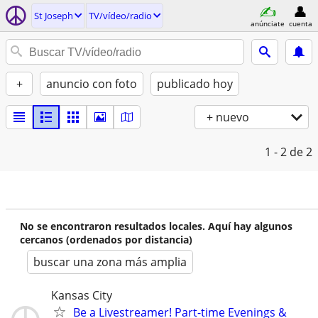
St Joseph
TV/vídeo/radio
anúnciate
cuenta
+
anuncio con foto
publicado hoy
+ nuevo
1 - 2
de 2
No se encontraron resultados locales. Aquí hay algunos
cercanos (ordenados por distancia)
buscar una zona más amplia
Kansas City
Be a Livestreamer! Part-time Evenings &