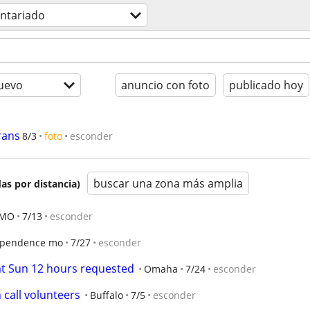
untariado
uevo
anuncio con foto
publicado hoy
rans
8/3
foto
esconder
buscar una zona más amplia
as por distancia)
MO
7/13
esconder
ependence mo
7/27
esconder
Sat Sun 12 hours requested
Omaha
7/24
esconder
 call volunteers
Buffalo
7/5
esconder