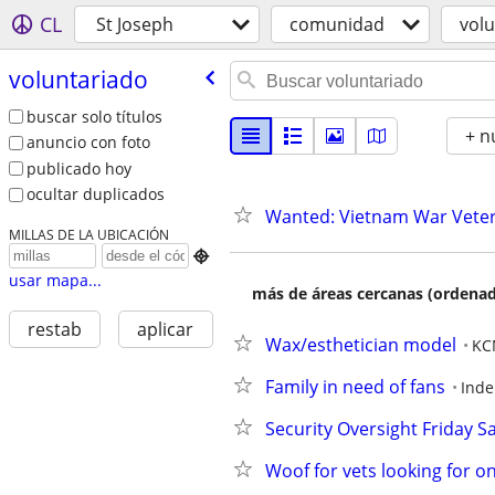
CL
St Joseph
comunidad
vol
voluntariado
buscar solo títulos
+ n
anuncio con foto
publicado hoy
ocultar duplicados
Wanted: Vietnam War Vete
MILLAS DE LA UBICACIÓN

usar mapa...
más de áreas cercanas (ordenad
restab
aplicar
Wax/esthetician model
KC
Family in need of fans
Ind
Security Oversight Friday 
Woof for vets looking for on