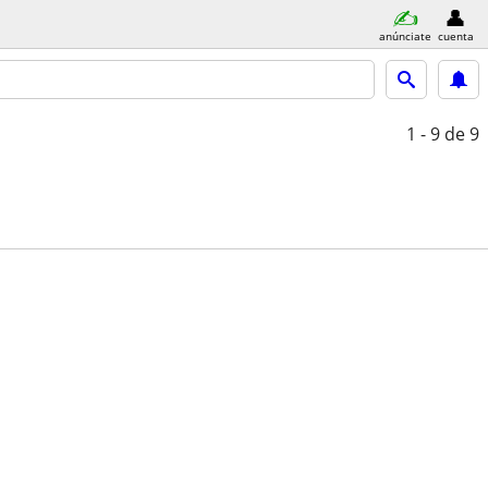
anúnciate
cuenta
1 - 9
de 9