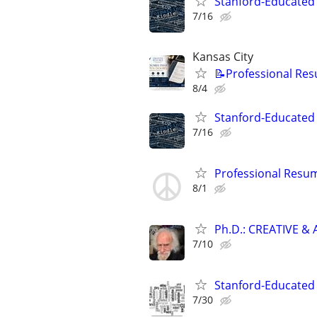
Stanford-Educated 
7/16
Kansas City
📝Professional Res
8/4
Stanford-Educated 
7/16
Professional Resu
8/1
Ph.D.: CREATIVE 
7/10
Stanford-Educated W
7/30