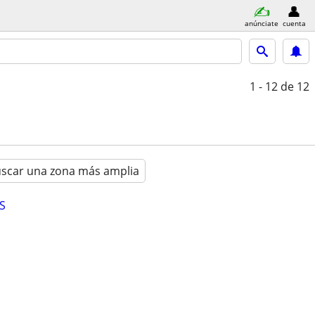
anúnciate
cuenta
1 - 12
de 12
scar una zona más amplia
S