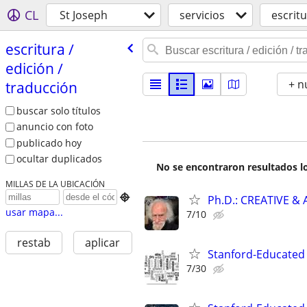
CL
St Joseph
servicios
escritu
escritura /​
edición /​
+ n
traducción
buscar solo títulos
anuncio con foto
publicado hoy
ocultar duplicados
No se encontraron resultados lo
MILLAS DE LA UBICACIÓN

Ph.D.: CREATIVE 
usar mapa...
7/10
restab
aplicar
Stanford-Educated W
7/30